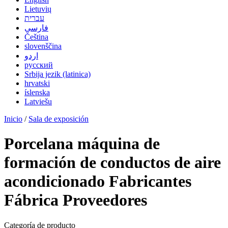
Lietuvių
עברית
فارسی
Čeština
slovenščina
اردو
русский
Srbija jezik (latinica)
hrvatski
íslenska
Latviešu
Inicio
/
Sala de exposición
Porcelana máquina de
formación de conductos de aire
acondicionado Fabricantes
Fábrica Proveedores
Categoría de producto