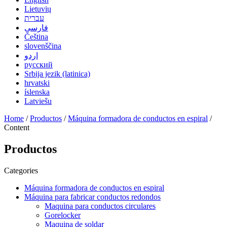
Lietuvių
עברית
فارسی
Čeština
slovenščina
اردو
русский
Srbija jezik (latinica)
hrvatski
íslenska
Latviešu
Home
/
Productos
/
Máquina formadora de conductos en espiral
/
Content
Productos
Categories
Máquina formadora de conductos en espiral
Máquina para fabricar conductos redondos
Maquina para conductos circulares
Gorelocker
Maquina de soldar