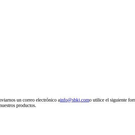
nviarnos un correo electrónico a
info@sbkj.com
o utilice el siguiente f
 nuestros productos.