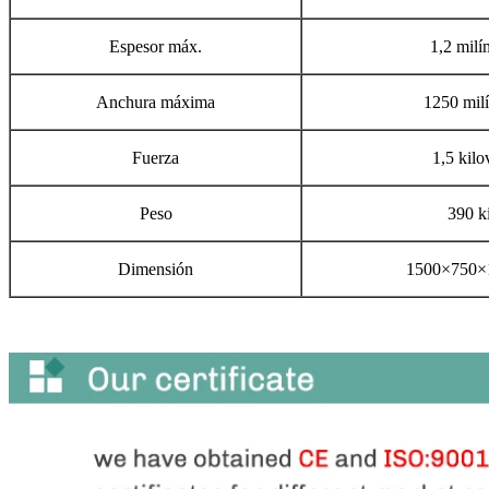
Espesor máx.
1,2 milí
Anchura máxima
1250 mil
Fuerza
1,5 kilo
Peso
390 k
Dimensión
1500×750×