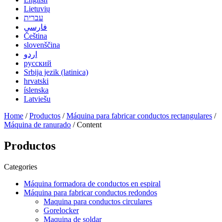
Lietuvių
עברית
فارسی
Čeština
slovenščina
اردو
русский
Srbija jezik (latinica)
hrvatski
íslenska
Latviešu
Home
/
Productos
/
Máquina para fabricar conductos rectangulares
/
Máquina de ranurado
/ Content
Productos
Categories
Máquina formadora de conductos en espiral
Máquina para fabricar conductos redondos
Maquina para conductos circulares
Gorelocker
Maquina de soldar