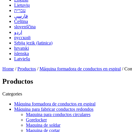
Lietuvių
עברית
فارسی
Čeština
slovenščina
اردو
русский
Srbija jezik (latinica)
hrvatski
íslenska
Latviešu
Home
/
Productos
/
Máquina formadora de conductos en espiral
/ Con
Productos
Categories
Máquina formadora de conductos en espiral
Máquina para fabricar conductos redondos
Maquina para conductos circulares
Gorelocker
Maquina de soldar
Maquina de cortar