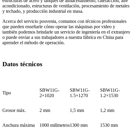
estructuras de acero y tanques de almacenamiento, calefacción, aire
acondicionado, estructuras de ventilación, procesamiento de metales
y techado, y producción industrial en masa.
Acerca del servicio posventa, contamos con técnicos profesionales
que pueden enseñarle cómo operar las máquinas por video y
también podemos brindarle un servicio de ingeniería en el extranjero
o puede enviar a sus trabajadores a nuestra fábrica en China para
aprender el método de operación.
Datos técnicos
SBW11G-
SBW11G-
SBW11G-
Tipo
2×1020
1.5×1270
1.2×1530
Grosor máx.
2 mm
1,5 mm
1,2 mm
Anchura máxima
1000 milímetros
1300 mm
1530 mm