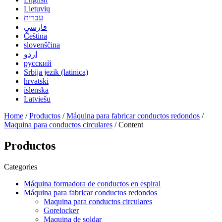
Lietuvių
עברית
فارسی
Čeština
slovenščina
اردو
русский
Srbija jezik (latinica)
hrvatski
íslenska
Latviešu
Home
/
Productos
/
Máquina para fabricar conductos redondos
/
Maquina para conductos circulares
/ Content
Productos
Categories
Máquina formadora de conductos en espiral
Máquina para fabricar conductos redondos
Maquina para conductos circulares
Gorelocker
Maquina de soldar