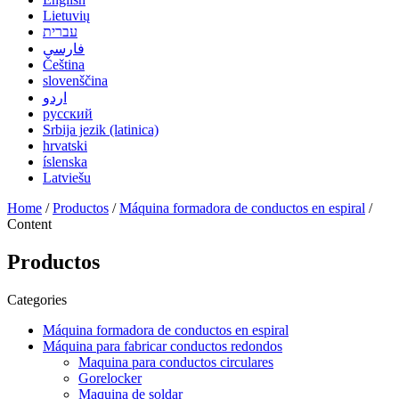
Lietuvių
עברית
فارسی
Čeština
slovenščina
اردو
русский
Srbija jezik (latinica)
hrvatski
íslenska
Latviešu
Home
/
Productos
/
Máquina formadora de conductos en espiral
/
Content
Productos
Categories
Máquina formadora de conductos en espiral
Máquina para fabricar conductos redondos
Maquina para conductos circulares
Gorelocker
Maquina de soldar