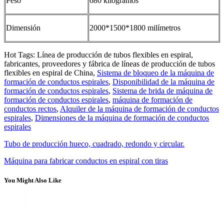
Peso
680 kilogramos
Dimensión
2000*1500*1800 milímetros
Hot Tags: Línea de producción de tubos flexibles en espiral,
fabricantes, proveedores y fábrica de líneas de producción de tubos
flexibles en espiral de China,
Sistema de bloqueo de la máquina de
formación de conductos espirales
,
Disponibilidad de la máquina de
formación de conductos espirales
,
Sistema de brida de máquina de
formación de conductos espirales
,
máquina de formación de
conductos rectos
,
Alquiler de la máquina de formación de conductos
espirales
,
Dimensiones de la máquina de formación de conductos
espirales
Tubo de producción hueco, cuadrado, redondo y circular.
Máquina para fabricar conductos en espiral con tiras
You Might Also Like