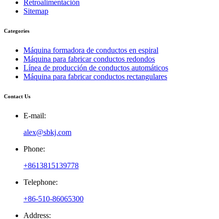
Retroalimentación
Sitemap
Categories
Máquina formadora de conductos en espiral
Máquina para fabricar conductos redondos
Línea de producción de conductos automáticos
Máquina para fabricar conductos rectangulares
Contact Us
E-mail:
alex@sbkj.com
Phone:
+8613815139778
Telephone:
+86-510-86065300
Address: