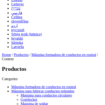
Lietuvių
עברית
فارسی
Čeština
slovenščina
اردو
русский
Srbija jezik (latinica)
hrvatski
íslenska
Latviešu
Home
/
Productos
/
Máquina formadora de conductos en espiral
/
Content
Productos
Categories
Máquina formadora de conductos en espiral
Máquina para fabricar conductos redondos
Maquina para conductos circulares
Gorelocker
Maquina de soldar