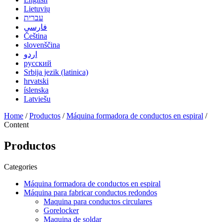
Lietuvių
עברית
فارسی
Čeština
slovenščina
اردو
русский
Srbija jezik (latinica)
hrvatski
íslenska
Latviešu
Home
/
Productos
/
Máquina formadora de conductos en espiral
/
Content
Productos
Categories
Máquina formadora de conductos en espiral
Máquina para fabricar conductos redondos
Maquina para conductos circulares
Gorelocker
Maquina de soldar