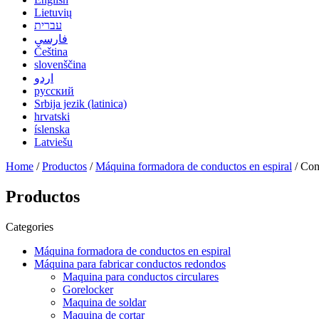
Lietuvių
עברית
فارسی
Čeština
slovenščina
اردو
русский
Srbija jezik (latinica)
hrvatski
íslenska
Latviešu
Home
/
Productos
/
Máquina formadora de conductos en espiral
/ Con
Productos
Categories
Máquina formadora de conductos en espiral
Máquina para fabricar conductos redondos
Maquina para conductos circulares
Gorelocker
Maquina de soldar
Maquina de cortar