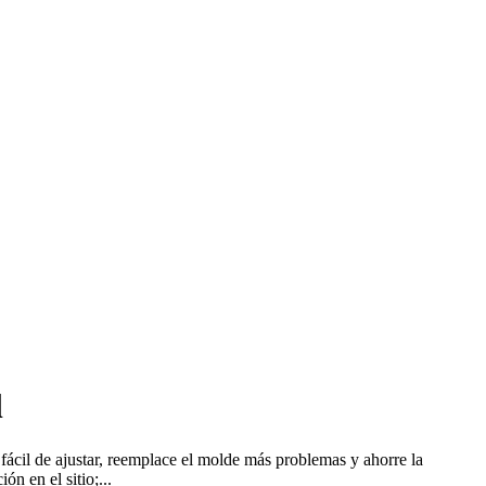
l
fácil de ajustar, reemplace el molde más problemas y ahorre la
n en el sitio;...