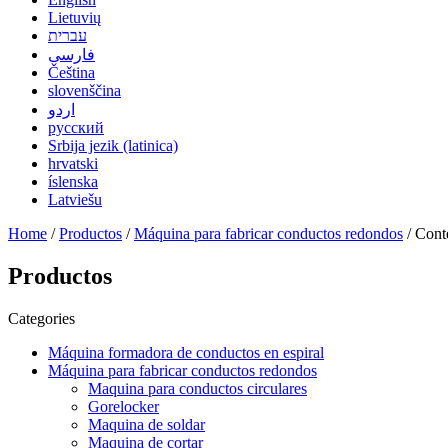
Lietuvių
עברית
فارسی
Čeština
slovenščina
اردو
русский
Srbija jezik (latinica)
hrvatski
íslenska
Latviešu
Home
/
Productos
/
Máquina para fabricar conductos redondos
/ Cont
Productos
Categories
Máquina formadora de conductos en espiral
Máquina para fabricar conductos redondos
Maquina para conductos circulares
Gorelocker
Maquina de soldar
Maquina de cortar