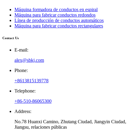
Máquina formadora de conductos en espiral
Máquina para fabricar conductos redondos
Línea de producción de conductos automáticos
Máquina para fabricar conductos rectangulares
Contact Us
E-mail:
alex@sbkj.com
Phone:
+8613815139778
Telephone:
+86-510-86065300
Address:
No.78 Huanxi Camino, Zhutang Ciudad, Jiangyin Ciudad,
Jiangsu, relaciones públicas