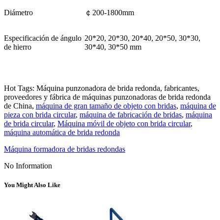
Diámetro
￠200-1800mm
Especificación de ángulo
20*20, 20*30, 20*40, 20*50, 30*30,
de hierro
30*40, 30*50 mm
Hot Tags: Máquina punzonadora de brida redonda, fabricantes,
proveedores y fábrica de máquinas punzonadoras de brida redonda
de China,
máquina de gran tamaño de objeto con bridas
,
máquina de
pieza con brida circular
,
máquina de fabricación de bridas
,
máquina
de brida circular
,
Máquina móvil de objeto con brida circular
,
máquina automática de brida redonda
Máquina formadora de bridas redondas
No Information
You Might Also Like