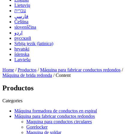
Lietuvių
עברית
فارسی
Čeština
slovenščina
اردو
русский
Srbija jezik (latinica)
hrvatski
íslenska
Latviešu
Home
/
Productos
/
Máquina para fabricar conductos redondos
/
Máquina de brida redonda
/ Content
Productos
Categories
Máquina formadora de conductos en espiral
Máquina para fabricar conductos redondos
Maquina para conductos circulares
Gorelocker
Maquina de soldar