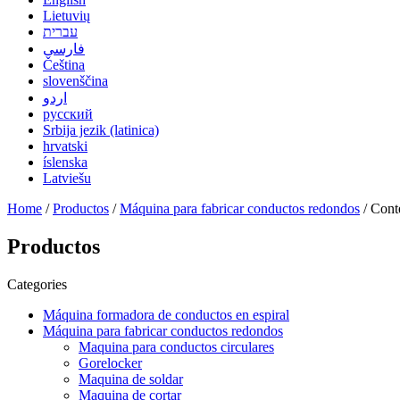
Lietuvių
עברית
فارسی
Čeština
slovenščina
اردو
русский
Srbija jezik (latinica)
hrvatski
íslenska
Latviešu
Home
/
Productos
/
Máquina para fabricar conductos redondos
/ Cont
Productos
Categories
Máquina formadora de conductos en espiral
Máquina para fabricar conductos redondos
Maquina para conductos circulares
Gorelocker
Maquina de soldar
Maquina de cortar