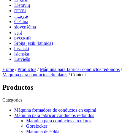
Lietuvių
עברית
فارسی
Čeština
slovenščina
اردو
русский
Srbija jezik (latinica)
hrvatski
íslenska
Latviešu
Home
/
Productos
/
Máquina para fabricar conductos redondos
/
Maquina para conductos circulares
/ Content
Productos
Categories
Máquina formadora de conductos en espiral
Máquina para fabricar conductos redondos
Maquina para conductos circulares
Gorelocker
Maquina de soldar