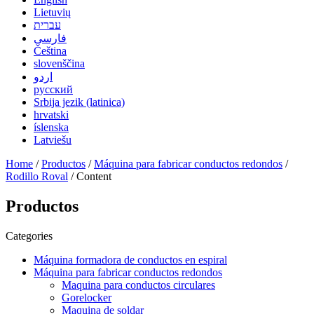
Lietuvių
עברית
فارسی
Čeština
slovenščina
اردو
русский
Srbija jezik (latinica)
hrvatski
íslenska
Latviešu
Home
/
Productos
/
Máquina para fabricar conductos redondos
/
Rodillo Roval
/ Content
Productos
Categories
Máquina formadora de conductos en espiral
Máquina para fabricar conductos redondos
Maquina para conductos circulares
Gorelocker
Maquina de soldar