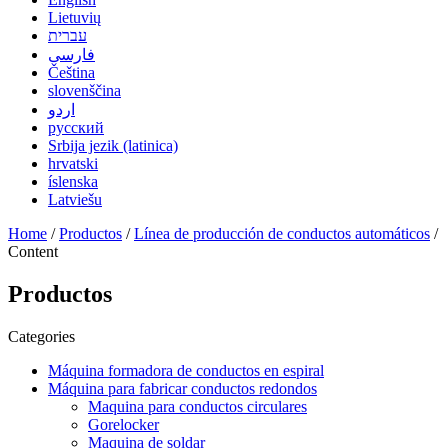
Lietuvių
עברית
فارسی
Čeština
slovenščina
اردو
русский
Srbija jezik (latinica)
hrvatski
íslenska
Latviešu
Home
/
Productos
/
Línea de producción de conductos automáticos
/
Content
Productos
Categories
Máquina formadora de conductos en espiral
Máquina para fabricar conductos redondos
Maquina para conductos circulares
Gorelocker
Maquina de soldar