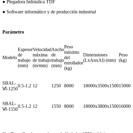
● Plegadora hidráulica TDF
● Software informático y de producción industrial
Parámetro
Peso
Espesor
Velocidad
Ancho
máximo
de
máxima
de
Dimensiones
Peso
Modelo
del
trabajo
de trabajo
trabajo
(LxAnxAl) (mm)
(kg)
enrollador
(mm)
(m/min)
(mm)
(kg)
SBAL-
0.5-1.2
12
1250
8000
18000x3500x1500
15000
Ⅵ-1250
SBAL-
0.5-1.2
12
1550
8000
18000x3800x1500
16000
Ⅵ-1550