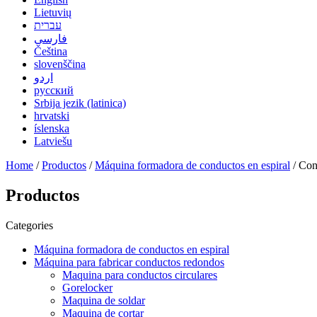
Lietuvių
עברית
فارسی
Čeština
slovenščina
اردو
русский
Srbija jezik (latinica)
hrvatski
íslenska
Latviešu
Home
/
Productos
/
Máquina formadora de conductos en espiral
/ Con
Productos
Categories
Máquina formadora de conductos en espiral
Máquina para fabricar conductos redondos
Maquina para conductos circulares
Gorelocker
Maquina de soldar
Maquina de cortar