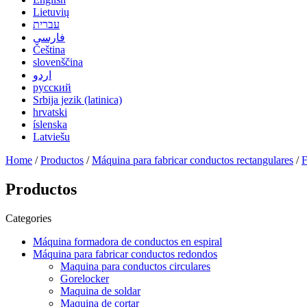
Lietuvių
עברית
فارسی
Čeština
slovenščina
اردو
русский
Srbija jezik (latinica)
hrvatski
íslenska
Latviešu
Home
/
Productos
/
Máquina para fabricar conductos rectangulares
/
F
Productos
Categories
Máquina formadora de conductos en espiral
Máquina para fabricar conductos redondos
Maquina para conductos circulares
Gorelocker
Maquina de soldar
Maquina de cortar