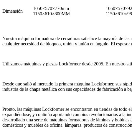
1050×570×770mm
1050×570×9
Dimensión
1150×610×800MM
1150×610×
Nuestra máquina formadora de cerraduras satisface la mayoría de las 
cualquier necesidad de bloqueo, unión y unión en ángulo. El espesor
Utilizamos máquinas y piezas Lockformer desde 2005. En nuestro sit
Desde que salió al mercado la primera máquina Lockformer, sus rápida
industria de la chapa metálica con sus capacidades de fabricación a b
Pronto, las máquinas Lockformer se encontraron en tiendas de todo el
expandiéndose, y continúa aportando cambios revolucionarios a la in
desarrollado una serie de máquinas formadoras de láminas y bobinas ade
domésticos y muebles de oficina, lámparas, productos de construcción,