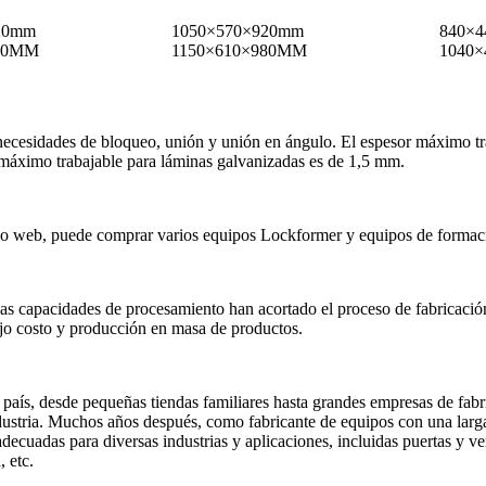
20mm
1050×570×920mm
840×
980MM
1150×610×980MM
1040
necesidades de bloqueo, unión y unión en ángulo. El espesor máximo tr
 máximo trabajable para láminas galvanizadas es de 1,5 mm.
io web, puede comprar varios equipos Lockformer y equipos de formac
s capacidades de procesamiento han acortado el proceso de fabricación
ajo costo y producción en masa de productos.
 país, desde pequeñas tiendas familiares hasta grandes empresas de fab
dustria. Muchos años después, como fabricante de equipos con una larg
cuadas para diversas industrias y aplicaciones, incluidas puertas y ven
 etc.