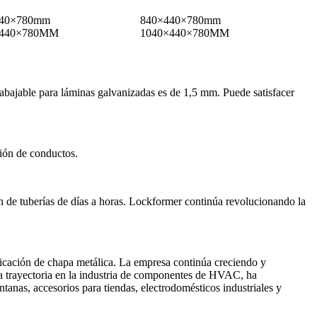
440×780mm
840×440×780mm
×440×780MM
1040×440×780MM
abajable para láminas galvanizadas es de 1,5 mm. Puede satisfacer
ión de conductos.
 de tuberías de días a horas. Lockformer continúa revolucionando la
ricación de chapa metálica. La empresa continúa creciendo y
a trayectoria en la industria de componentes de HVAC, ha
tanas, accesorios para tiendas, electrodomésticos industriales y