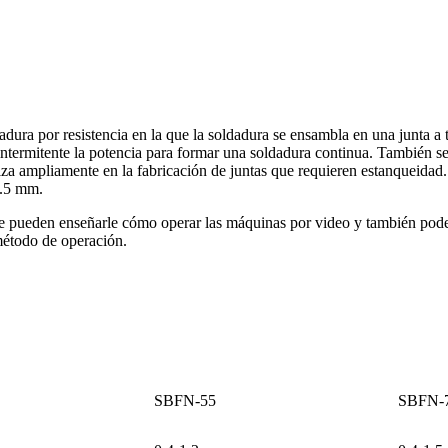
ura por resistencia en la que la soldadura se ensambla en una junta a to
 intermitente la potencia para formar una soldadura continua. También s
liza ampliamente en la fabricación de juntas que requieren estanqueidad
2.5 mm.
e pueden enseñarle cómo operar las máquinas por video y también podem
 método de operación.
SBFN-55
SBFN-