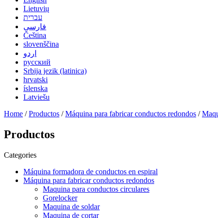
Lietuvių
עברית
فارسی
Čeština
slovenščina
اردو
русский
Srbija jezik (latinica)
hrvatski
íslenska
Latviešu
Home
/
Productos
/
Máquina para fabricar conductos redondos
/
Maqu
Productos
Categories
Máquina formadora de conductos en espiral
Máquina para fabricar conductos redondos
Maquina para conductos circulares
Gorelocker
Maquina de soldar
Maquina de cortar