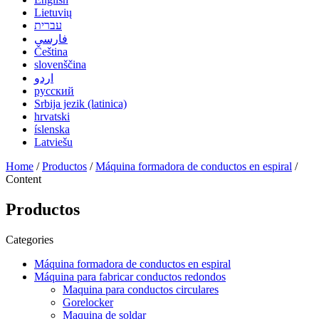
Lietuvių
עברית
فارسی
Čeština
slovenščina
اردو
русский
Srbija jezik (latinica)
hrvatski
íslenska
Latviešu
Home
/
Productos
/
Máquina formadora de conductos en espiral
/
Content
Productos
Categories
Máquina formadora de conductos en espiral
Máquina para fabricar conductos redondos
Maquina para conductos circulares
Gorelocker
Maquina de soldar