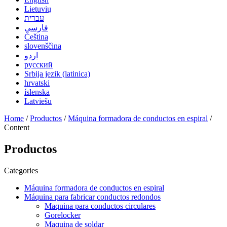
Lietuvių
עברית
فارسی
Čeština
slovenščina
اردو
русский
Srbija jezik (latinica)
hrvatski
íslenska
Latviešu
Home
/
Productos
/
Máquina formadora de conductos en espiral
/
Content
Productos
Categories
Máquina formadora de conductos en espiral
Máquina para fabricar conductos redondos
Maquina para conductos circulares
Gorelocker
Maquina de soldar