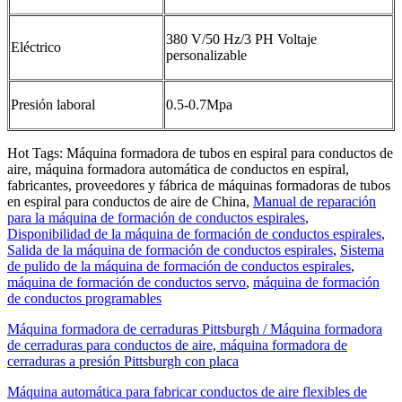
380 V/50 Hz/3 PH Voltaje
Eléctrico
personalizable
Presión laboral
0.5-0.7Mpa
Hot Tags: Máquina formadora de tubos en espiral para conductos de
aire, máquina formadora automática de conductos en espiral,
fabricantes, proveedores y fábrica de máquinas formadoras de tubos
en espiral para conductos de aire de China,
Manual de reparación
para la máquina de formación de conductos espirales
,
Disponibilidad de la máquina de formación de conductos espirales
,
Salida de la máquina de formación de conductos espirales
,
Sistema
de pulido de la máquina de formación de conductos espirales
,
máquina de formación de conductos servo
,
máquina de formación
de conductos programables
Máquina formadora de cerraduras Pittsburgh / Máquina formadora
de cerraduras para conductos de aire, máquina formadora de
cerraduras a presión Pittsburgh con placa
Máquina automática para fabricar conductos de aire flexibles de