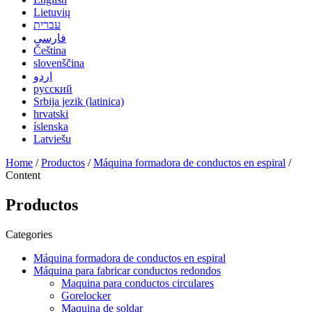
Lietuvių
עברית
فارسی
Čeština
slovenščina
اردو
русский
Srbija jezik (latinica)
hrvatski
íslenska
Latviešu
Home
/
Productos
/
Máquina formadora de conductos en espiral
/
Content
Productos
Categories
Máquina formadora de conductos en espiral
Máquina para fabricar conductos redondos
Maquina para conductos circulares
Gorelocker
Maquina de soldar