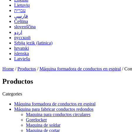
Lietuvių
עברית
فارسی
Čeština
slovenščina
اردو
русский
Srbija jezik (latinica)
hrvatski
íslenska
Latviešu
Home
/
Productos
/
Máquina formadora de conductos en espiral
/ Con
Productos
Categories
Máquina formadora de conductos en espiral
Máquina para fabricar conductos redondos
Maquina para conductos circulares
Gorelocker
Maquina de soldar
Maquina de cortar