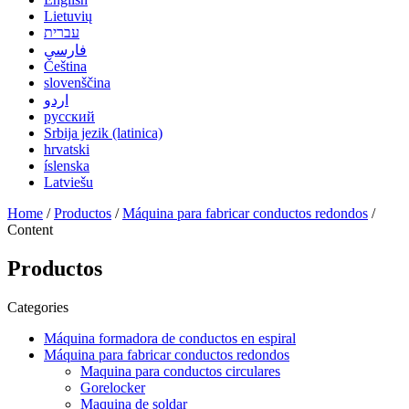
Lietuvių
עברית
فارسی
Čeština
slovenščina
اردو
русский
Srbija jezik (latinica)
hrvatski
íslenska
Latviešu
Home
/
Productos
/
Máquina para fabricar conductos redondos
/
Content
Productos
Categories
Máquina formadora de conductos en espiral
Máquina para fabricar conductos redondos
Maquina para conductos circulares
Gorelocker
Maquina de soldar