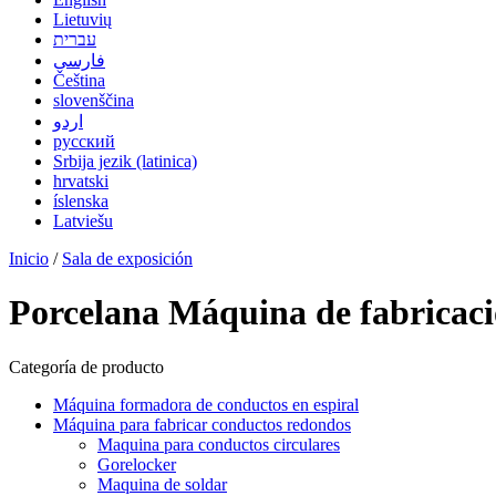
Lietuvių
עברית
فارسی
Čeština
slovenščina
اردو
русский
Srbija jezik (latinica)
hrvatski
íslenska
Latviešu
Inicio
/
Sala de exposición
Porcelana Máquina de fabricaci
Categoría de producto
Máquina formadora de conductos en espiral
Máquina para fabricar conductos redondos
Maquina para conductos circulares
Gorelocker
Maquina de soldar