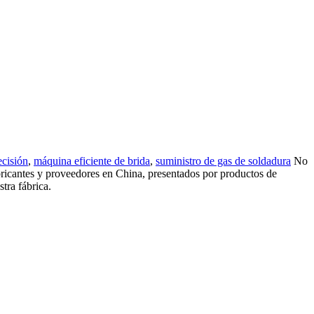
ecisión
,
máquina eficiente de brida
,
suministro de gas de soldadura
No
ricantes y proveedores en China, presentados por productos de
tra fábrica.