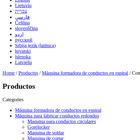
Lietuvių
עברית
فارسی
Čeština
slovenščina
اردو
русский
Srbija jezik (latinica)
hrvatski
íslenska
Latviešu
Home
/
Productos
/
Máquina formadora de conductos en espiral
/ Con
Productos
Categories
Máquina formadora de conductos en espiral
Máquina para fabricar conductos redondos
Maquina para conductos circulares
Gorelocker
Maquina de soldar
Maquina de cortar