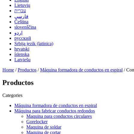
Lietuvių
עברית
فارسی
Čeština
slovenščina
اردو
русский
Srbija jezik (latinica)
hrvatski
íslenska
Latviešu
Home
/
Productos
/
Máquina formadora de conductos en espiral
/ Con
Productos
Categories
Máquina formadora de conductos en espiral
Máquina para fabricar conductos redondos
Maquina para conductos circulares
Gorelocker
Maquina de soldar
Maquina de cortar