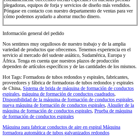
plegadoras, equipos de forja y servicios de diseño más vendidos.
Póngase en contacto con nuestro departamento de ventas para ver
cómo podemos ayudarlo a ahorrar mucho dinero.
Información general del pedido
Nos sentimos muy orgullosos de nuestro trabajo y de la amplia
variedad de productos que ofrecemos. Tenemos experiencia en el
servicio al mercado del sudeste asiático, Sudamérica, Europa y
África. Tenga en cuenta que nuestros plazos de producción
dependen de artículos específicos y de las cantidades de los mismos.
Hot Tags: Formadora de tubos redondos y espirales, fabricantes,
proveedores y fábrica de formadoras de tubos redondos y espirales
de China,
Sistema de brida de máquina de formación de conductos
espirales
,
máquina de formación de conductos cuadrados
,
Disponibilidad de la máquina de formación de conductos espirales
,
nueva máquina de formación de conductos espirales
,
Alquiler de la
máquina de formación de conductos espirales
,
Prueba de máquina
de formación de conductos espirales
Máquina para fabricar conductos de aire en espiral Máquina
formadora automática de tubos galvanizados redondos