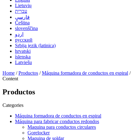
Lietuvių
עברית
فارسی
Čeština
slovenščina
اردو
русский
Srbija jezik (latinica)
hrvatski
íslenska
Latviešu
Home
/
Productos
/
Máquina formadora de conductos en espiral
/
Content
Productos
Categories
Máquina formadora de conductos en espiral
Máquina para fabricar conductos redondos
Maquina para conductos circulares
Gorelocker
Maquina de soldar