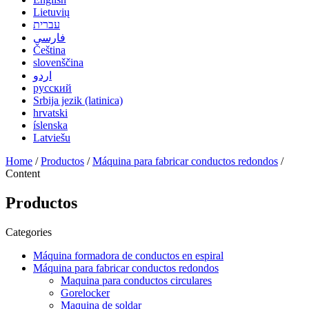
Lietuvių
עברית
فارسی
Čeština
slovenščina
اردو
русский
Srbija jezik (latinica)
hrvatski
íslenska
Latviešu
Home
/
Productos
/
Máquina para fabricar conductos redondos
/
Content
Productos
Categories
Máquina formadora de conductos en espiral
Máquina para fabricar conductos redondos
Maquina para conductos circulares
Gorelocker
Maquina de soldar