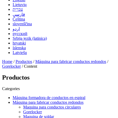
Lietuvių
עברית
فارسی
Čeština
slovenščina
اردو
русский
Srbija jezik (latinica)
hrvatski
íslenska
Latviešu
Home
/
Productos
/
Máquina para fabricar conductos redondos
/
Gorelocker
/ Content
Productos
Categories
Máquina formadora de conductos en espiral
Máquina para fabricar conductos redondos
Maquina para conductos circulares
Gorelocker
Maquina de soldar