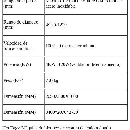
Rango de espesor
Máximo 1,2 mm de calibre GI/0,8 mm de
(mm)
acero inoxidable
Rango de diámetro
Φ125-1250
(mm)
Velocidad de
100-120 metros por minuto
formación r/min
Potencia (KW)
4KW+120W(ventilador de enfriamiento)
Peso (KG)
750 kg
Dimensión (MM)
2650X800X1000
Dimensión (MM)
3400*2070*2720
Hot Tags: Máquina de bloqueo de costura de codo redondo