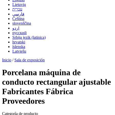
Lietuvių
עברית
فارسی
Čeština
slovenščina
اردو
русский
Srbija jezik (latinica)
hrvatski
íslenska
Latviešu
Inicio
/
Sala de exposición
Porcelana máquina de
conducto rectangular ajustable
Fabricantes Fábrica
Proveedores
Categoría de producto