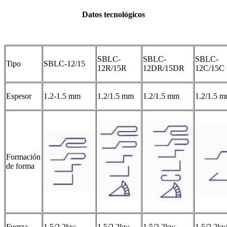
Datos tecnológicos
SBLC-
SBLC-
SBLC-
Tipo
SBLC-12/15
12R/15R
12DR/15DR
12C/15C
Espesor
1.2-1.5 mm
1.2/1.5 mm
1.2/1.5 mm
1.2/1.5 
Formación
de forma
Fuerza
1.5/2.2kw
1.5/2.2kw
1.5/2.2kw
1.5/2.2k