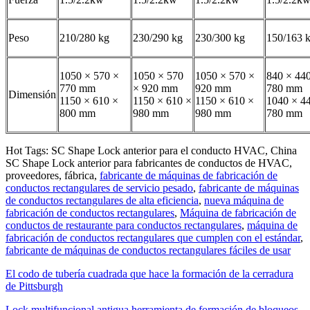
Peso
210/280 kg
230/290 kg
230/300 kg
150/163 
1050 × 570 ×
1050 × 570
1050 × 570 ×
840 × 44
770 mm
× 920 mm
920 mm
780 mm
Dimensión
1150 × 610 ×
1150 × 610 ×
1150 × 610 ×
1040 × 4
800 mm
980 mm
980 mm
780 mm
Hot Tags: SC Shape Lock anterior para el conducto HVAC, China
SC Shape Lock anterior para fabricantes de conductos de HVAC,
proveedores, fábrica,
fabricante de máquinas de fabricación de
conductos rectangulares de servicio pesado
,
fabricante de máquinas
de conductos rectangulares de alta eficiencia
,
nueva máquina de
fabricación de conductos rectangulares
,
Máquina de fabricación de
conductos de restaurante para conductos rectangulares
,
máquina de
fabricación de conductos rectangulares que cumplen con el estándar
,
fabricante de máquinas de conductos rectangulares fáciles de usar
El codo de tubería cuadrada que hace la formación de la cerradura
de Pittsburgh
Lock multifuncional antigua herramienta de formación de bloqueos