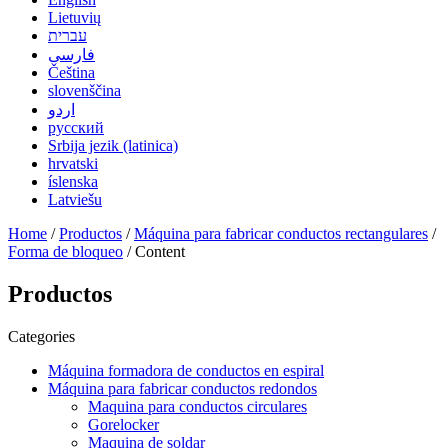
Lietuvių
עברית
فارسی
Čeština
slovenščina
اردو
русский
Srbija jezik (latinica)
hrvatski
íslenska
Latviešu
Home
/
Productos
/
Máquina para fabricar conductos rectangulares
/
Forma de bloqueo
/ Content
Productos
Categories
Máquina formadora de conductos en espiral
Máquina para fabricar conductos redondos
Maquina para conductos circulares
Gorelocker
Maquina de soldar