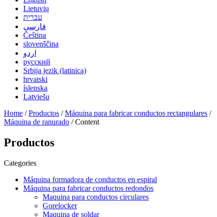
Lietuvių
עברית
فارسی
Čeština
slovenščina
اردو
русский
Srbija jezik (latinica)
hrvatski
íslenska
Latviešu
Home
/
Productos
/
Máquina para fabricar conductos rectangulares
/
Máquina de ranurado
/ Content
Productos
Categories
Máquina formadora de conductos en espiral
Máquina para fabricar conductos redondos
Maquina para conductos circulares
Gorelocker
Maquina de soldar