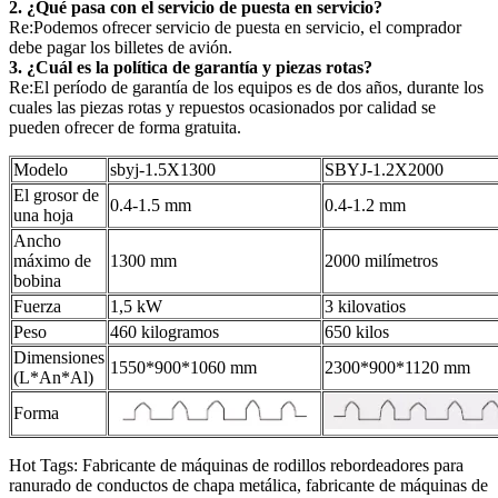
2. ¿Qué pasa con el servicio de puesta en servicio?
Re:Podemos ofrecer servicio de puesta en servicio, el comprador
debe pagar los billetes de avión.
3. ¿Cuál es la política de garantía y piezas rotas?
Re:El período de garantía de los equipos es de dos años, durante los
cuales las piezas rotas y repuestos ocasionados por calidad se
pueden ofrecer de forma gratuita.
Modelo
sbyj-1.5X1300
SBYJ-1.2X2000
El grosor de
0.4-1.5 mm
0.4-1.2 mm
una hoja
Ancho
máximo de
1300 mm
2000 milímetros
bobina
Fuerza
1,5 kW
3 kilovatios
Peso
460 kilogramos
650 kilos
Dimensiones
1550*900*1060 mm
2300*900*1120 mm
(L*An*Al)
Forma
Hot Tags: Fabricante de máquinas de rodillos rebordeadores para
ranurado de conductos de chapa metálica, fabricante de máquinas de