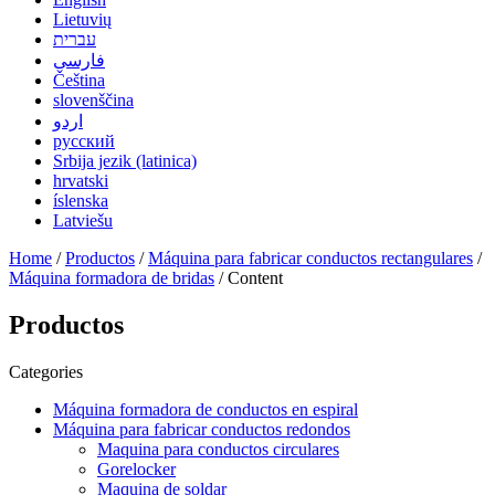
Lietuvių
עברית
فارسی
Čeština
slovenščina
اردو
русский
Srbija jezik (latinica)
hrvatski
íslenska
Latviešu
Home
/
Productos
/
Máquina para fabricar conductos rectangulares
/
Máquina formadora de bridas
/ Content
Productos
Categories
Máquina formadora de conductos en espiral
Máquina para fabricar conductos redondos
Maquina para conductos circulares
Gorelocker
Maquina de soldar