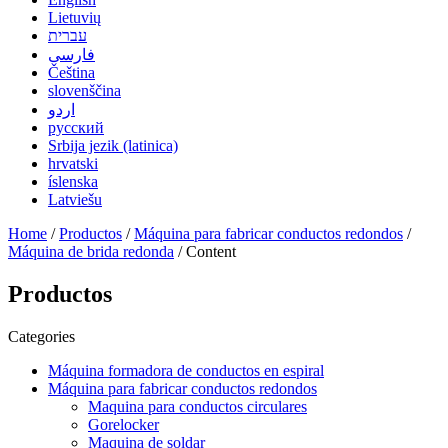
Lietuvių
עברית
فارسی
Čeština
slovenščina
اردو
русский
Srbija jezik (latinica)
hrvatski
íslenska
Latviešu
Home
/
Productos
/
Máquina para fabricar conductos redondos
/
Máquina de brida redonda
/ Content
Productos
Categories
Máquina formadora de conductos en espiral
Máquina para fabricar conductos redondos
Maquina para conductos circulares
Gorelocker
Maquina de soldar