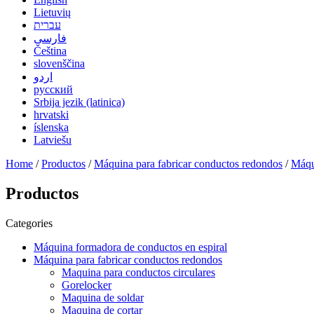
Lietuvių
עברית
فارسی
Čeština
slovenščina
اردو
русский
Srbija jezik (latinica)
hrvatski
íslenska
Latviešu
Home
/
Productos
/
Máquina para fabricar conductos redondos
/
Máqu
Productos
Categories
Máquina formadora de conductos en espiral
Máquina para fabricar conductos redondos
Maquina para conductos circulares
Gorelocker
Maquina de soldar
Maquina de cortar