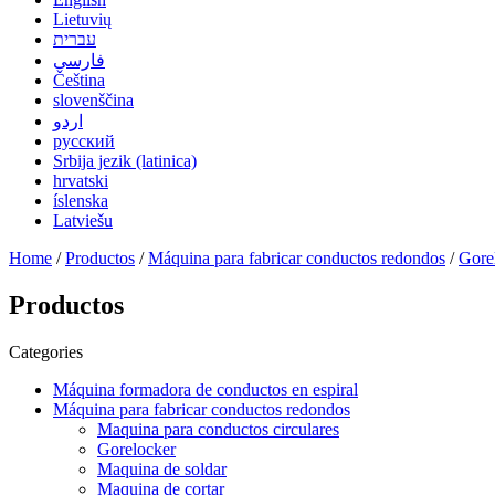
Lietuvių
עברית
فارسی
Čeština
slovenščina
اردو
русский
Srbija jezik (latinica)
hrvatski
íslenska
Latviešu
Home
/
Productos
/
Máquina para fabricar conductos redondos
/
Gore
Productos
Categories
Máquina formadora de conductos en espiral
Máquina para fabricar conductos redondos
Maquina para conductos circulares
Gorelocker
Maquina de soldar
Maquina de cortar