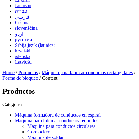
Lietuvių
עברית
فارسی
Čeština
slovenščina
اردو
русский
Srbija jezik (latinica)
hrvatski
íslenska
Latviešu
Home
/
Productos
/
Máquina para fabricar conductos rectangulares
/
Forma de bloqueo
/ Content
Productos
Categories
Máquina formadora de conductos en espiral
Máquina para fabricar conductos redondos
Maquina para conductos circulares
Gorelocker
Maquina de soldar