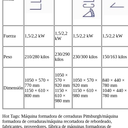
1,5/2,2
Fuerza
1,5/2,2 kW
1,5/2,2 kW
1,5/2,2 kW
kW
230/290
Peso
210/280 kilos
230/300 kilos
150/163 kilos
kilos
1050 ×
1050 × 570 ×
570 ×
1050 × 570 ×
840 × 440 ×
770 mm
920 mm
920 mm
780 mm
Dimensión
1150 × 610 ×
1150 ×
1150 × 610 ×
1040 × 440 ×
800 mm
610 ×
980 mm
780 mm
980 mm
Hot Tags: Máquina formadora de cerraduras Pittsburgh/máquina
formadora de cerraduras/máquina recortadora de rebordeado,
fabricantes, proveedores, fábrica de máquinas formadoras de