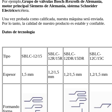
Por ejemplo,
Grupo de válvulas Bosch-Rexroth de Alemania,
motor principal Siemens de Alemania, sistema Schneider
Electrics
etcétera.
Una vez probada como calificada, nuestra máquina será enviada.
Por lo tanto, la calidad de nuestro producto es estable y confiable.
Datos de tecnología
SBLC-
SBLC-
SBLC-
Tipo
SBLC-12/15
12R/15R
12DR/15DR
12C/15C
1,2/1,5
Espesor
1,5 mm
1,2/1,5 mm
1,2/1,5 mm
mm
Formando
forma