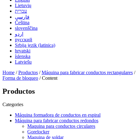
Lietuvių
עברית
فارسی
Čeština
slovenščina
اردو
русский
Srbija jezik (latinica)
hrvatski
íslenska
Latviešu
Home
/
Productos
/
Máquina para fabricar conductos rectangulares
/
Forma de bloqueo
/ Content
Productos
Categories
Máquina formadora de conductos en espiral
Máquina para fabricar conductos redondos
Maquina para conductos circulares
Gorelocker
Maquina de soldar