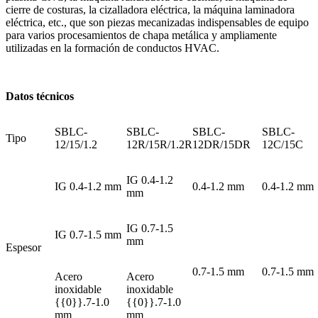
cierre de costuras, la cizalladora eléctrica, la máquina laminadora
eléctrica, etc., que son piezas mecanizadas indispensables de equipo
para varios procesamientos de chapa metálica y ampliamente
utilizadas en la formación de conductos HVAC.
Datos técnicos
SBLC-
SBLC-
SBLC-
SBLC-
Tipo
12/15/1.2
12R/15R/1.2R
12DR/15DR
12C/15C
IG 0.4-1.2
IG 0.4-1.2 mm
0.4-1.2 mm
0.4-1.2 mm
mm
IG 0.7-1.5
IG 0.7-1.5 mm
mm
Espesor
0.7-1.5 mm
0.7-1.5 mm
Acero
Acero
inoxidable
inoxidable
{{0}}.7-1.0
{{0}}.7-1.0
mm
mm