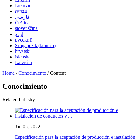
Lietuvių
עברית
فارسی
Čeština
slovenščina
اردو
русский
Srbija jezik (latinica)
hrvatski
íslenska
Latviešu
Home
/
Conocimiento
/ Content
Conocimiento
Related Industry
Jan 05, 2022
Especificación para la aceptación de producción e instalación