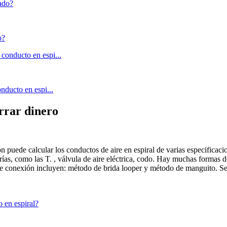
o?
nducto en espi...
orrar dinero
 puede calcular los conductos de aire en espiral de varias especificacio
erías, como las T. , válvula de aire eléctrica, codo. Hay muchas formas d
e conexión incluyen: método de brida looper y método de manguito. Se 
 en espiral?