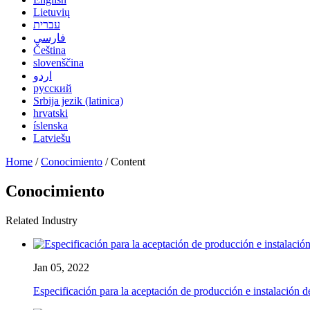
Lietuvių
עברית
فارسی
Čeština
slovenščina
اردو
русский
Srbija jezik (latinica)
hrvatski
íslenska
Latviešu
Home
/
Conocimiento
/ Content
Conocimiento
Related Industry
Jan 05, 2022
Especificación para la aceptación de producción e instalación de