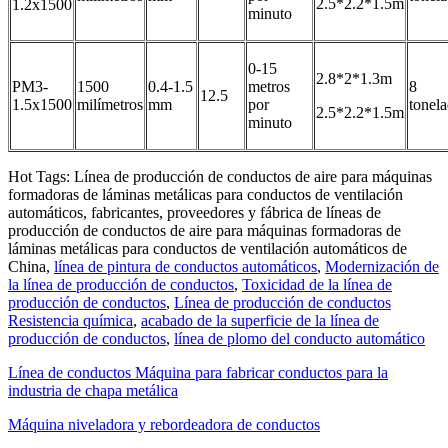
2.5*2.2*1.5m
1.2x1500
minuto
0-15
2.8*2*1.3m
PM3-
1500
0.4-1.5
metros
8
12.5
1.5x1500
milímetros
mm
por
tonel
2.5*2.2*1.5m
minuto
Hot Tags: Línea de producción de conductos de aire para máquinas
formadoras de láminas metálicas para conductos de ventilación
automáticos, fabricantes, proveedores y fábrica de líneas de
producción de conductos de aire para máquinas formadoras de
láminas metálicas para conductos de ventilación automáticos de
China,
línea de pintura de conductos automáticos
,
Modernización de
la línea de producción de conductos
,
Toxicidad de la línea de
producción de conductos
,
Línea de producción de conductos
Resistencia química
,
acabado de la superficie de la línea de
producción de conductos
,
línea de plomo del conducto automático
Línea de conductos Máquina para fabricar conductos para la
industria de chapa metálica
Máquina niveladora y rebordeadora de conductos