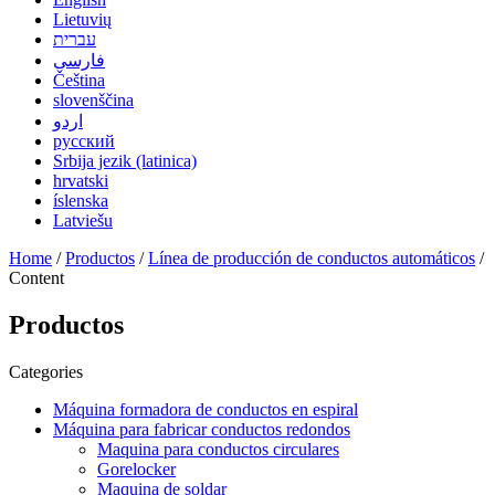
Lietuvių
עברית
فارسی
Čeština
slovenščina
اردو
русский
Srbija jezik (latinica)
hrvatski
íslenska
Latviešu
Home
/
Productos
/
Línea de producción de conductos automáticos
/
Content
Productos
Categories
Máquina formadora de conductos en espiral
Máquina para fabricar conductos redondos
Maquina para conductos circulares
Gorelocker
Maquina de soldar