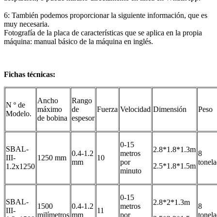
6: También podemos proporcionar la siguiente información, que es
muy necesaria.
Fotografía de la placa de características que se aplica en la propia
máquina: manual básico de la máquina en inglés.
Fichas técnicas:
Ancho
Rango
N º de
máximo
de
Fuerza
Velocidad
Dimensión
Peso
Modelo.
de bobina
espesor
0-15
SBAL-
2.8*1.8*1.3m
0.4-1.2
metros
8
III-
1250 mm
10
mm
por
tonel
2.5*1.8*1.5m
1.2x1250
minuto
0-15
SBAL-
2.8*2*1.3m
1500
0.4-1.2
metros
8
III-
11
milímetros
mm
por
tonel