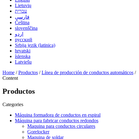
Lietuvių
עברית
فارسی
Čeština
slovenščina
اردو
русский
Srbija jezik (latinica)
hrvatski
íslenska
Latviešu
Home
/
Productos
/
Línea de producción de conductos automáticos
/
Content
Productos
Categories
Máquina formadora de conductos en espiral
Máquina para fabricar conductos redondos
Maquina para conductos circulares
Gorelocker
Maquina de soldar