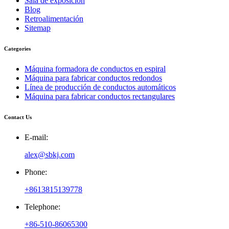
Sala de exposición
Blog
Retroalimentación
Sitemap
Categories
Máquina formadora de conductos en espiral
Máquina para fabricar conductos redondos
Línea de producción de conductos automáticos
Máquina para fabricar conductos rectangulares
Contact Us
E-mail:
alex@sbkj.com
Phone:
+8613815139778
Telephone:
+86-510-86065300