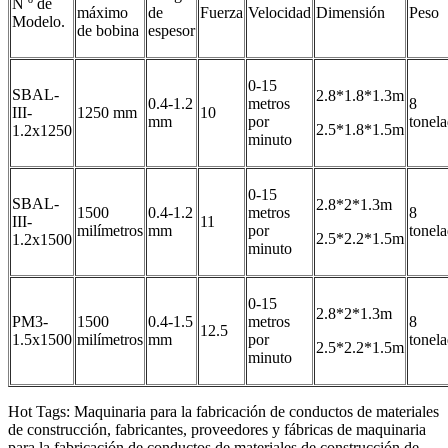
N º de
máximo
de
Fuerza
Velocidad
Dimensión
Peso
Modelo.
de bobina
espesor
0-15
SBAL-
2.8*1.8*1.3m
0.4-1.2
metros
8
III-
1250 mm
10
mm
por
tonel
2.5*1.8*1.5m
1.2x1250
minuto
0-15
SBAL-
2.8*2*1.3m
1500
0.4-1.2
metros
8
III-
11
milímetros
mm
por
tonel
2.5*2.2*1.5m
1.2x1500
minuto
0-15
2.8*2*1.3m
PM3-
1500
0.4-1.5
metros
8
12.5
1.5x1500
milímetros
mm
por
tonel
2.5*2.2*1.5m
minuto
Hot Tags: Maquinaria para la fabricación de conductos de materiales
de construcción, fabricantes, proveedores y fábricas de maquinaria
para la fabricación de conductos de materiales de construcción de