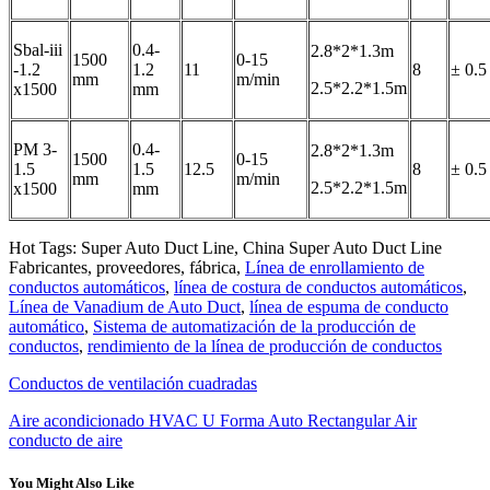
Sbal-iii
0.4-
2.8*2*1.3m
1500
0-15
-1.2
1.2
11
8
± 0.
mm
m/min
2.5*2.2*1.5m
x1500
mm
PM 3-
0.4-
2.8*2*1.3m
1500
0-15
1.5
1.5
12.5
8
± 0.
mm
m/min
2.5*2.2*1.5m
x1500
mm
Hot Tags: Super Auto Duct Line, China Super Auto Duct Line
Fabricantes, proveedores, fábrica,
Línea de enrollamiento de
conductos automáticos
,
línea de costura de conductos automáticos
,
Línea de Vanadium de Auto Duct
,
línea de espuma de conducto
automático
,
Sistema de automatización de la producción de
conductos
,
rendimiento de la línea de producción de conductos
Conductos de ventilación cuadradas
Aire acondicionado HVAC U Forma Auto Rectangular Air
conducto de aire
You Might Also Like