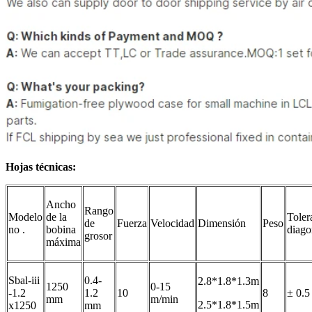
Hojas técnicas:
Ancho
Rango
Modelo
de la
Toler
de
Fuerza
Velocidad
Dimensión
Peso
no .
bobina
diago
grosor
máxima
Sbal-iii
0.4-
2.8*1.8*1.3m
1250
0-15
-1.2
1.2
10
8
± 0.
mm
m/min
2.5*1.8*1.5m
x1250
mm