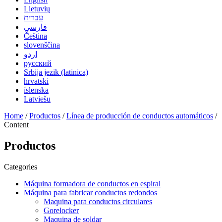
Lietuvių
עברית
فارسی
Čeština
slovenščina
اردو
русский
Srbija jezik (latinica)
hrvatski
íslenska
Latviešu
Home
/
Productos
/
Línea de producción de conductos automáticos
/
Content
Productos
Categories
Máquina formadora de conductos en espiral
Máquina para fabricar conductos redondos
Maquina para conductos circulares
Gorelocker
Maquina de soldar