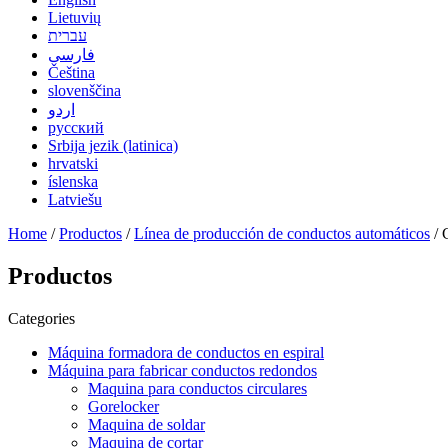
Lietuvių
עברית
فارسی
Čeština
slovenščina
اردو
русский
Srbija jezik (latinica)
hrvatski
íslenska
Latviešu
Home
/
Productos
/
Línea de producción de conductos automáticos
/ 
Productos
Categories
Máquina formadora de conductos en espiral
Máquina para fabricar conductos redondos
Maquina para conductos circulares
Gorelocker
Maquina de soldar
Maquina de cortar