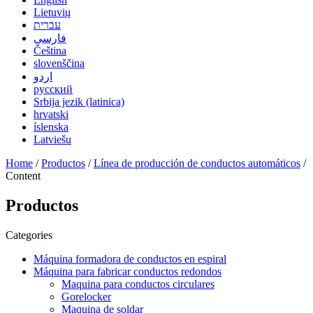
Lietuvių
עברית
فارسی
Čeština
slovenščina
اردو
русский
Srbija jezik (latinica)
hrvatski
íslenska
Latviešu
Home
/
Productos
/
Línea de producción de conductos automáticos
/
Content
Productos
Categories
Máquina formadora de conductos en espiral
Máquina para fabricar conductos redondos
Maquina para conductos circulares
Gorelocker
Maquina de soldar