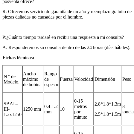
posventa ofrece?
R: Ofrecemos servicio de garantía de un año y reemplazo gratuito de
piezas dañadas no causadas por el hombre.
P:¿Cuánto tiempo tardaré en recibir una respuesta a mi consulta?
A: Responderemos su consulta dentro de las 24 horas (días hábiles).
Fichas técnicas:
Ancho
Rango
N º de
máximo
de
Fuerza
Velocidad
Dimensión
Peso
Modelo.
de bobina
espesor
0-15
SBAL-
2.8*1.8*1.3m
0.4-1.2
metros
8
III-
1250 mm
10
mm
por
tonel
2.5*1.8*1.5m
1.2x1250
minuto
0-15