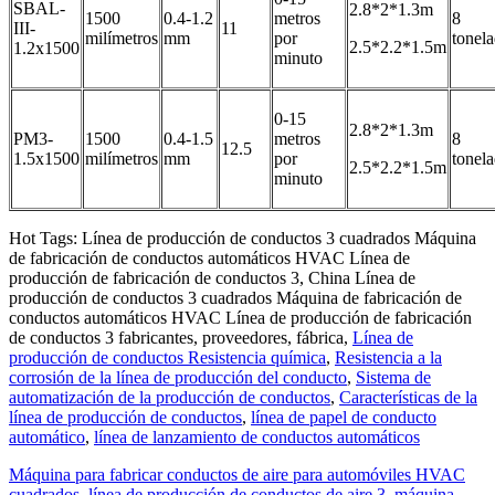
SBAL-
2.8*2*1.3m
1500
0.4-1.2
metros
8
III-
11
milímetros
mm
por
tonel
2.5*2.2*1.5m
1.2x1500
minuto
0-15
2.8*2*1.3m
PM3-
1500
0.4-1.5
metros
8
12.5
1.5x1500
milímetros
mm
por
tonel
2.5*2.2*1.5m
minuto
Hot Tags: Línea de producción de conductos 3 cuadrados Máquina
de fabricación de conductos automáticos HVAC Línea de
producción de fabricación de conductos 3, China Línea de
producción de conductos 3 cuadrados Máquina de fabricación de
conductos automáticos HVAC Línea de producción de fabricación
de conductos 3 fabricantes, proveedores, fábrica,
Línea de
producción de conductos Resistencia química
,
Resistencia a la
corrosión de la línea de producción del conducto
,
Sistema de
automatización de la producción de conductos
,
Características de la
línea de producción de conductos
,
línea de papel de conducto
automático
,
línea de lanzamiento de conductos automáticos
Máquina para fabricar conductos de aire para automóviles HVAC
cuadrados, línea de producción de conductos de aire 3, máquina