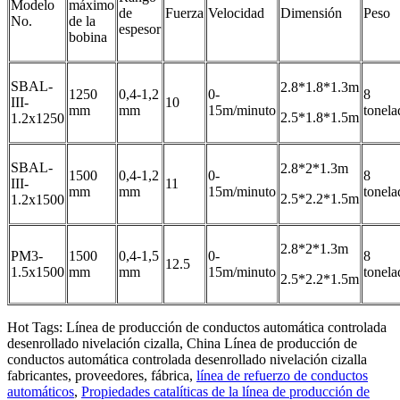
Modelo
máximo
de
Fuerza
Velocidad
Dimensión
Peso
No.
de la
espesor
bobina
SBAL-
2.8*1.8*1.3m
1250
0,4-1,2
0-
8
III-
10
mm
mm
15m/minuto
tonela
2.5*1.8*1.5m
1.2x1250
SBAL-
2.8*2*1.3m
1500
0,4-1,2
0-
8
III-
11
mm
mm
15m/minuto
tonela
2.5*2.2*1.5m
1.2x1500
2.8*2*1.3m
PM3-
1500
0,4-1,5
0-
8
12.5
1.5x1500
mm
mm
15m/minuto
tonela
2.5*2.2*1.5m
Hot Tags: Línea de producción de conductos automática controlada
desenrollado nivelación cizalla, China Línea de producción de
conductos automática controlada desenrollado nivelación cizalla
fabricantes, proveedores, fábrica,
línea de refuerzo de conductos
automáticos
,
Propiedades catalíticas de la línea de producción de