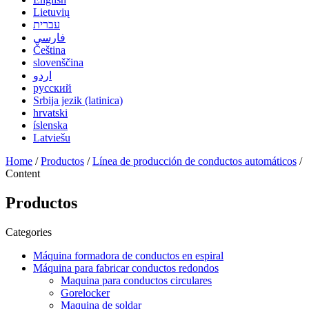
Lietuvių
עברית
فارسی
Čeština
slovenščina
اردو
русский
Srbija jezik (latinica)
hrvatski
íslenska
Latviešu
Home
/
Productos
/
Línea de producción de conductos automáticos
/
Content
Productos
Categories
Máquina formadora de conductos en espiral
Máquina para fabricar conductos redondos
Maquina para conductos circulares
Gorelocker
Maquina de soldar