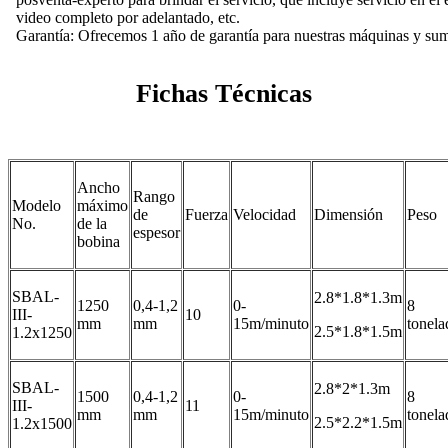
video completo por adelantado, etc.
Garantía: Ofrecemos 1 año de garantía para nuestras máquinas y sumi
Fichas Técnicas
Ancho
Rango
Modelo
máximo
de
Fuerza
Velocidad
Dimensión
Peso
No.
de la
espesor
bobina
SBAL-
2.8*1.8*1.3m
1250
0,4-1,2
0-
8
III-
10
mm
mm
15m/minuto
tonela
2.5*1.8*1.5m
1.2x1250
SBAL-
2.8*2*1.3m
1500
0,4-1,2
0-
8
III-
11
mm
mm
15m/minuto
tonela
2.5*2.2*1.5m
1.2x1500