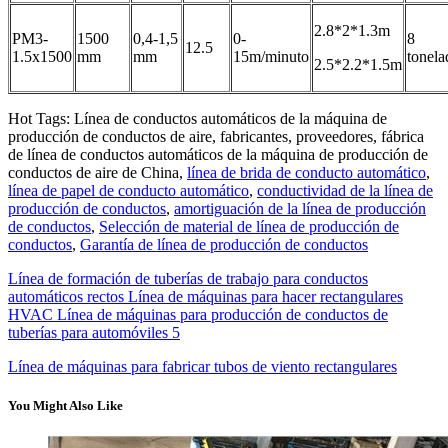
2.8*2*1.3m
PM3-
1500
0,4-1,5
0-
8
12.5
1.5x1500
mm
mm
15m/minuto
tonela
2.5*2.2*1.5m
Hot Tags: Línea de conductos automáticos de la máquina de
producción de conductos de aire, fabricantes, proveedores, fábrica
de línea de conductos automáticos de la máquina de producción de
conductos de aire de China,
línea de brida de conducto automático
,
línea de papel de conducto automático
,
conductividad de la línea de
producción de conductos
,
amortiguación de la línea de producción
de conductos
,
Selección de material de línea de producción de
conductos
,
Garantía de línea de producción de conductos
Línea de formación de tuberías de trabajo para conductos
automáticos rectos Línea de máquinas para hacer rectangulares
HVAC Línea de máquinas para producción de conductos de
tuberías para automóviles 5
Línea de máquinas para fabricar tubos de viento rectangulares
You Might Also Like