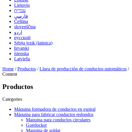
Lietuvių
עברית
فارسی
Čeština
slovenščina
اردو
русский
Srbija jezik (latinica)
hrvatski
íslenska
Latviešu
Home
/
Productos
/
Línea de producción de conductos automáticos
/
Content
Productos
Categories
Máquina formadora de conductos en espiral
Máquina para fabricar conductos redondos
Maquina para conductos circulares
Gorelocker
Maquina de soldar