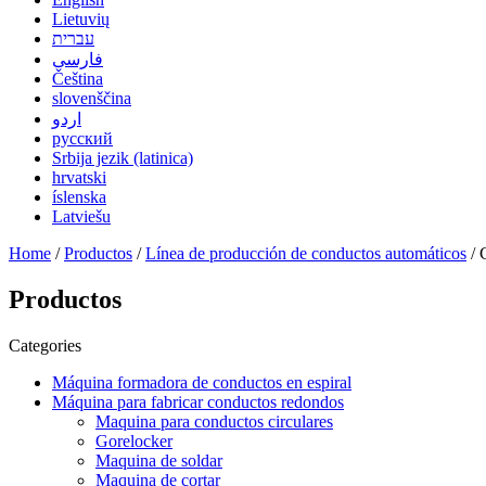
Lietuvių
עברית
فارسی
Čeština
slovenščina
اردو
русский
Srbija jezik (latinica)
hrvatski
íslenska
Latviešu
Home
/
Productos
/
Línea de producción de conductos automáticos
/ 
Productos
Categories
Máquina formadora de conductos en espiral
Máquina para fabricar conductos redondos
Maquina para conductos circulares
Gorelocker
Maquina de soldar
Maquina de cortar