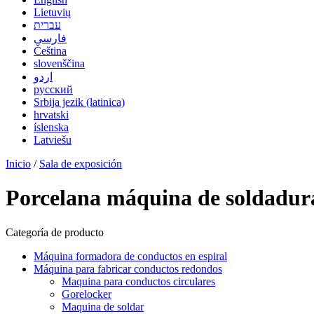
Lietuvių
עברית
فارسی
Čeština
slovenščina
اردو
русский
Srbija jezik (latinica)
hrvatski
íslenska
Latviešu
Inicio
/
Sala de exposición
Porcelana máquina de soldadura
Categoría de producto
Máquina formadora de conductos en espiral
Máquina para fabricar conductos redondos
Maquina para conductos circulares
Gorelocker
Maquina de soldar